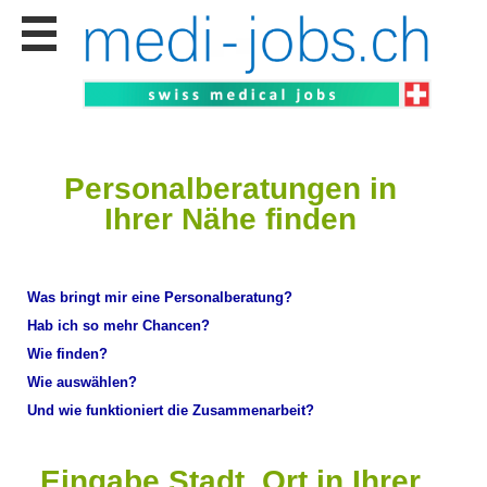
Stellen
finden
Stellen
inserieren
Personalberatungen
Personalberatungen in
Personalberatungen
Ihrer Nähe finden
Tipp's
WERBUNG
publizieren
Was bringt mir eine Personalberatung?
JOB-
Hab ich so mehr Chancen?
App's
Wie finden?
Lehrstellen
finden
Wie auswählen?
Und wie funktioniert die Zusammenarbeit?
Lehrstellen
gratis
inserieren
Eingabe Stadt, Ort in Ihrer