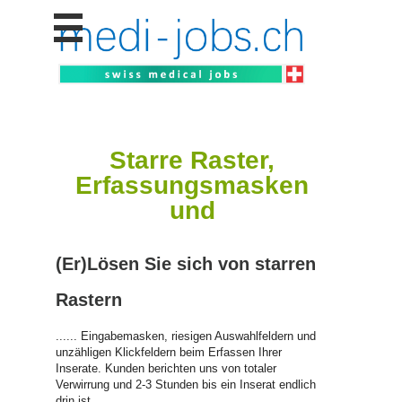
Stellen
finden
Stellen
inserieren
Personalberatungen
Starre Raster,
Personalberatungen
Erfassungsmasken
Tipp's
und
WERBUNG
publizieren
JOB-
(Er)Lösen Sie sich von starren
App's
Rastern
Lehrstellen
finden
...... Eingabemasken, riesigen Auswahlfeldern und
Lehrstellen
unzähligen Klickfeldern beim Erfassen Ihrer
gratis
Inserate. Kunden berichten uns von totaler
inserieren
Verwirrung und 2-3 Stunden bis ein Inserat endlich
drin ist.