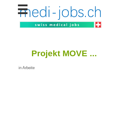
Stellen
finden
Stellen
inserieren
Personalberatungen
Projekt MOVE ...
Personalberatungen
Tipp's
in Arbeite
WERBUNG
publizieren
JOB-
App's
Lehrstellen
finden
Lehrstellen
gratis
inserieren