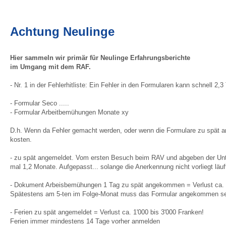
Achtung Neulinge
Hier sammeln wir primär für Neulinge Erfahrungsberichte
im Umgang mit dem RAF.
- Nr. 1 in der Fehlerhitliste: Ein Fehler in den Formularen kann schnell 2,
- Formular Seco .....
- Formular Arbeitbemühungen Monate xy
D.h. Wenn da Fehler gemacht werden, oder wenn die Formulare zu spät anko
kosten.
- zu spät angemeldet. Vom ersten Besuch beim RAV und abgeben der Unterl
mal 1,2 Monate. Aufgepasst... solange die Anerkennung nicht vorliegt läuf
- Dokument Arbeisbemühungen 1 Tag zu spät angekommen = Verlust ca. 1
Spätestens am 5-ten im Folge-Monat muss das Formular angekommen sein. 
- Ferien zu spät angemeldet = Verlust ca. 1'000 bis 3'000 Franken!
Ferien immer mindestens 14 Tage vorher anmelden